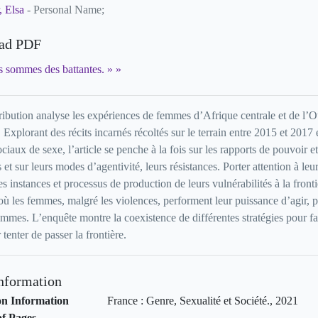
, Elsa
- Personal Name;
ad PDF
 sommes des battantes. »
ribution analyse les expériences de femmes d’Afrique centrale et de l’O
 Explorant des récits incarnés récoltés sur le terrain entre 2015 et 2017 
ociaux de sexe, l’article se penche à la fois sur les rapports de pouvoir
es et sur leurs modes d’agentivité, leurs résistances. Porter attention à 
es instances et processus de production de leurs vulnérabilités à la frontiè
 où les femmes, malgré les violences, performent leur puissance d’agir, 
emmes. L’enquête montre la coexistence de différentes stratégies pour fai
 tenter de passer la frontière.
Information
on Information
France
:
Genre, Sexualité et Société
.,
2021
f Pages
-