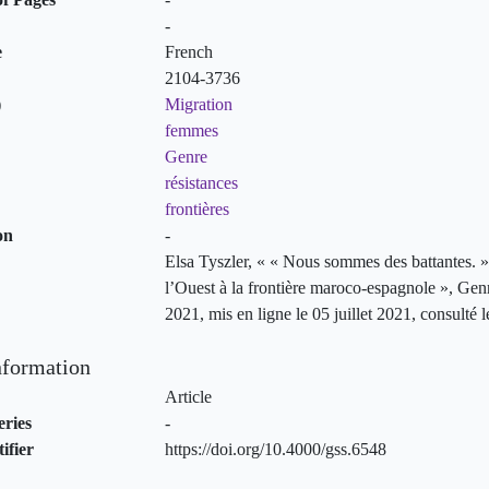
-
e
French
2104-3736
)
Migration
femmes
Genre
résistances
frontières
on
-
Elsa Tyszler, « « Nous sommes des battantes. 
l’Ouest à la frontière maroco-espagnole », Genr
2021, mis en ligne le 05 juillet 2021, consulté 
nformation
Article
eries
-
ifier
https://doi.org/10.4000/gss.6548