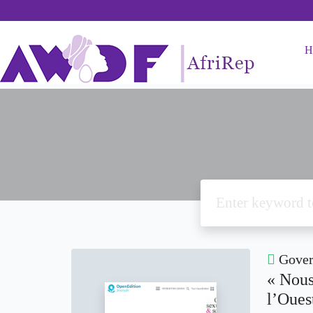
H
Govern
« Nous
l’Oues