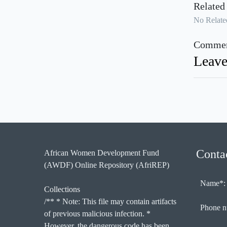
Related
No Related
Commen
Leave
Conta
African Women Development Fund
(AWDF) Online Repository (AfriREP)
Name*:
Collections
/** * Note: This file may contain artifacts
Phone n
of previous malicious infection. *
However, the dangerous code has been