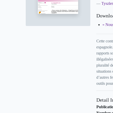
Tyszler
Downlo
« Nous
Cette cont
espagnole.
rapports s
illégalisé
pluralité d
situations
d’autres f
outils pour
Detail 
Publicati
Number o