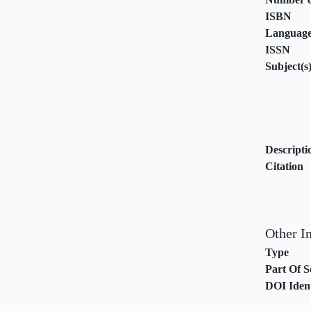
ISBN
Languag
ISSN
Subject(s
Descripti
Citation
Other I
Type
Part Of S
DOI Ident