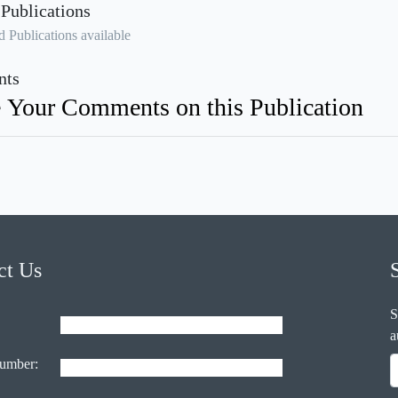
 Publications
 Publications available
ts
 Your Comments on this Publication
ct Us
S
a
umber: